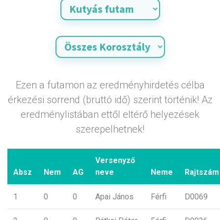
Ezen a futamon az eredményhirdetés célba
érkezési sorrend (bruttó idő) szerint történik! Az
eredménylistában ettől eltérő helyezések
szerepelhetnek!
Versenyző
Absz
Nem
AG
neve
Neme
Rajtszám
1
0
0
Apai János
Férfi
D0069