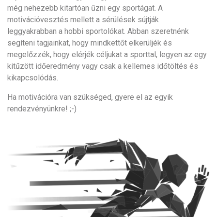
még nehezebb kitartóan űzni egy sportágat. A
motivációvesztés mellett a sérülések sújtják
leggyakrabban a hobbi sportolókat. Abban szeretnénk
segíteni tagjainkat, hogy mindkettőt elkerüljék és
megelőzzék, hogy elérjék céljukat a sporttal, legyen az egy
kitűzött időeredmény vagy csak a kellemes időtöltés és
kikapcsolódás.
Ha motivációra van szükséged, gyere el az egyik
rendezvényünkre! ;-)