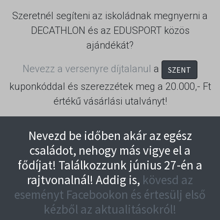
Szeretnél segíteni az iskoládnak megnyerni a
DECATHLON és az EDUSPORT közös
ajándékát?
Nevezz a versenyre díjtalanul
a
SZENT
kuponkóddal és szerezzétek meg a 20.000,- Ft
értékű vásárlási utalványt!
Nevezd be időben akár az egész
családot, nehogy más vigye el a
fődíjat! Találkozzunk június 27-én a
rajtvonalnál! Addig is,
kövesd az
eseményt Facebookon és értesülj első
kézből az aktualitásokról!