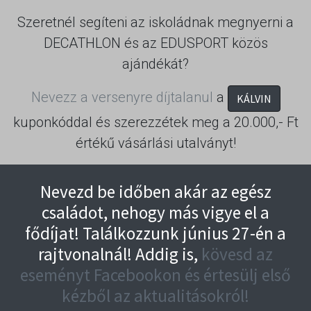
Szeretnél segíteni az iskoládnak megnyerni a
DECATHLON és az EDUSPORT közös
ajándékát?
Nevezz a versenyre díjtalanul
a
KÁLVIN
kuponkóddal és szerezzétek meg a 20.000,- Ft
értékű vásárlási utalványt!
Nevezd be időben akár az egész
családot, nehogy más vigye el a
fődíjat! Találkozzunk június 27-én a
rajtvonalnál! Addig is,
kövesd az
eseményt Facebookon és értesülj első
kézből az aktualitásokról!