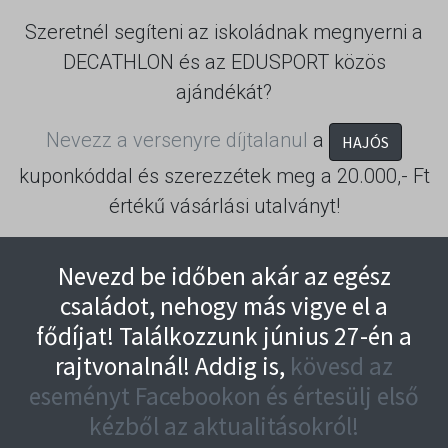
Szeretnél segíteni az iskoládnak megnyerni a
DECATHLON és az EDUSPORT közös
ajándékát?
Nevezz a versenyre díjtalanul
a
HAJÓS
kuponkóddal és szerezzétek meg a 20.000,- Ft
értékű vásárlási utalványt!
Nevezd be időben akár az egész
családot, nehogy más vigye el a
fődíjat! Találkozzunk június 27-én a
rajtvonalnál! Addig is,
kövesd az
eseményt Facebookon és értesülj első
kézből az aktualitásokról!