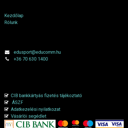
Hasznos tartalmak
Kezdőlap
Rólunk
Kapcsolatfelvétel
edusport@educomm.hu
+36 70 630 1400
Online fizetési tájékoztató
CIB bankkártyás fizetés tájékoztató
ÁSZF
Adatkezelési nyilatkozat
Vásárlói segédlet