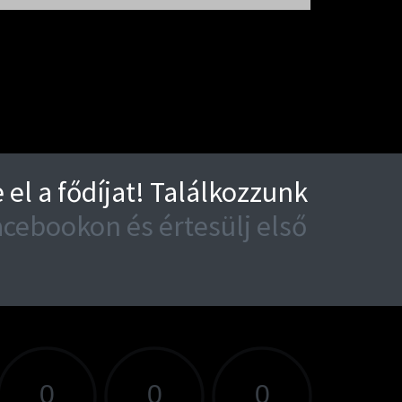
el a fődíjat! Találkozzunk
cebookon és értesülj első
RSENYIG HÁTRALÉVŐ IDŐ