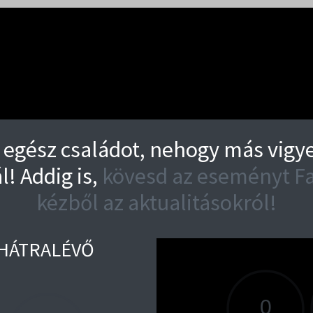
egész családot, nehogy más vigye 
l! Addig is,
kövesd az eseményt Fa
kézből az aktualitásokról!
) HÁTRALÉVŐ
A VE