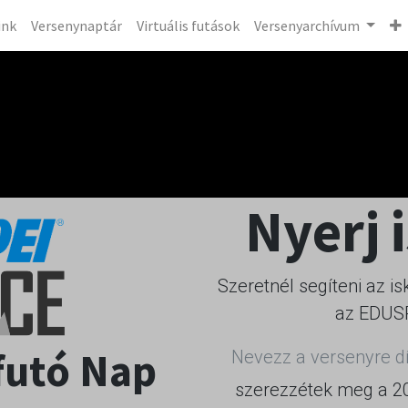
ink
Versenynaptár
Virtuális futások
Versenyarchívum
Nyerj 
Szeretnél segíteni az 
az EDUS
futó Nap
Nevezz a versenyre dí
szerezzétek meg a 20.