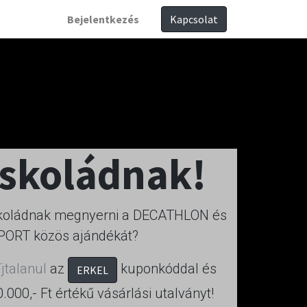
Bejelentkezés
Kapcsolat
iskoládnak!
iskoládnak megnyerni a DECATHLON és
PORT közös ajándékát?
jtalanul
az
kuponkóddal és
ERKEL
000,- Ft értékű vásárlási utalványt!