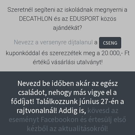
Szeretnél segíteni az iskoládnak megnyerni a
DECATHLON és az EDUSPORT közös
ajándékát?
Nevezz a versenyre díjtalanul
a
CSENG
kuponkóddal és szerezzétek meg a 20.000,- Ft
értékű vásárlási utalványt!
Nevezd be időben akár az egész
családot, nehogy más vigye el a
fődíjat! Találkozzunk június 27-én a
rajtvonalnál! Addig is,
kövesd az
eseményt Facebookon és értesülj első
kézből az aktualitásokról!