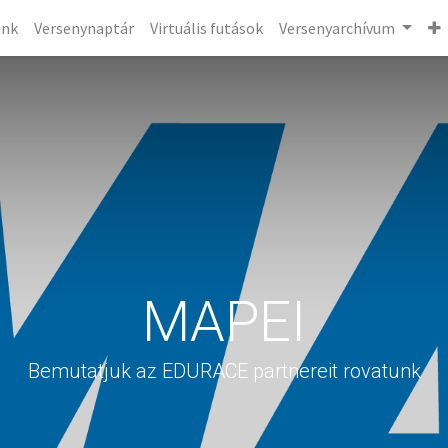
ink
Versenynaptár
Virtuális futások
Versenyarchívum
MAPEI
Bemutatjuk az EDURACE partnereit rovatunk