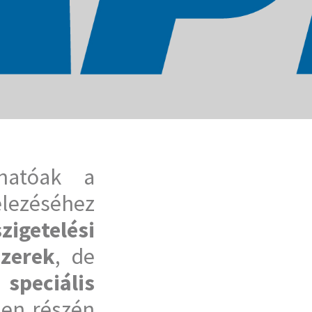
hatóak a
lezéséhez
igetelési
szerek
, de
s
speciális
den részén