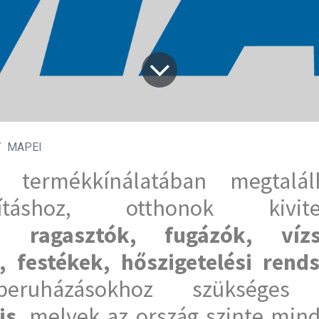
MAPEI
 termékkínálatában megtalál
újításhoz, otthonok kivite
ges
ragasztók, fugázók, vízsz
 festékek, hőszigetelési rend
beruházásokhoz szüksége
is
, melyek az ország szinte min