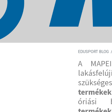
EDUSPORT BLOG
A MAPEI
lakásfel
szüksé
termékek,
óriási 
termékek