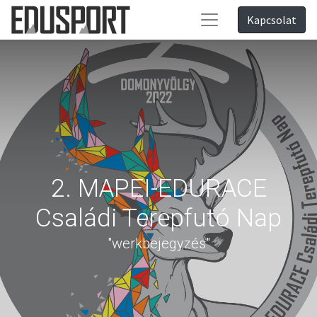
Kapcsolat
2. MAPEI-EDURACE
Családi Terepfutó Nap
"werkbejegyzés"